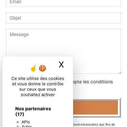
X
Masquer le ban
Ce site utilise des cookies
En cochant cette case, j'accepte les conditions
et vous donne le contrôle
particulières ci-dessous **
sur ceux que vous
souhaitez activer
ENVOYER
Nos partenaires
(17)
APIs
** Les données personnelles communiquées sont nécessaires aux fins de
Autre