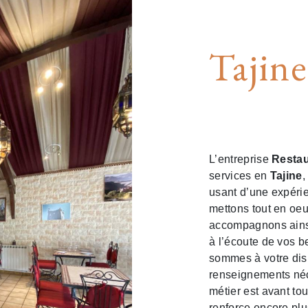
Tajin
L’entreprise
Restau
services en
Tajine
,
usant d’une expérie
mettons tout en oeu
accompagnons ainsi
à l’écoute de vos b
sommes à votre disp
renseignements néc
métier est avant to
renforce encore plus